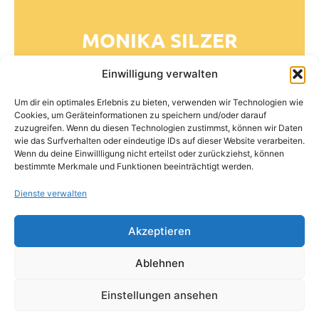
MONIKA SILZER
Kinderpflegerin
Einwilligung verwalten
obere Gruppe
Um dir ein optimales Erlebnis zu bieten, verwenden wir Technologien wie
Cookies, um Geräteinformationen zu speichern und/oder darauf
"Es ist ein vielseitiger Beruf und die Arbeit mit
zuzugreifen. Wenn du diesen Technologien zustimmst, können wir Daten
wie das Surfverhalten oder eindeutige IDs auf dieser Website verarbeiten.
den Kindern fördert die eigene Kreativität. Und
Wenn du deine Einwillligung nicht erteilst oder zurückziehst, können
es ist spannend, die Entwicklung der Kinder zu
bestimmte Merkmale und Funktionen beeinträchtigt werden.
beobachten, zu fördern und zu begleiten."
Dienste verwalten
Akzeptieren
Ablehnen
Datenschutz
Impressum
Kontakt
Einstellungen ansehen
Cookie-Richtlinie (EU)